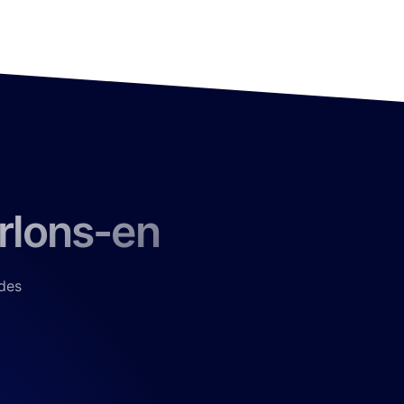
arlons-en
des